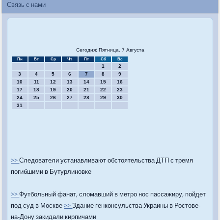
Связь с нами
Сегодня: Пятница, 7 Августа
Пн
Вт
Ср
Чт
Пт
Сб
Вс
1
2
3
4
5
6
7
8
9
10
11
12
13
14
15
16
17
18
19
20
21
22
23
24
25
26
27
28
29
30
31
>>
Следователи устанавливают обстоятельства ДТП с тремя
погибшими в Бутурлиновке
>>
Футбольный фанат, сломавший в метро нос пассажиру, пойдет
под суд в Москве
>>
Здание генконсульства Украины в Ростове-
на-Дону закидали кирпичами