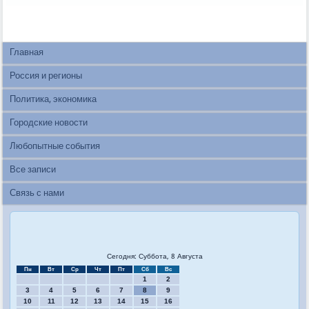
Главная
Россия и регионы
Политика, экономика
Городские новости
Любопытные события
Все записи
Связь с нами
Сегодня: Суббота, 8 Августа
Пн
Вт
Ср
Чт
Пт
Сб
Вс
1
2
3
4
5
6
7
8
9
10
11
12
13
14
15
16