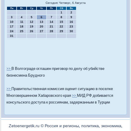
Сегодня: Четверг, 6 Августа
Пн
Вт
Ср
Чт
Пт
Сб
Вс
1
2
3
4
5
6
7
8
9
10
11
12
13
14
15
16
17
18
19
20
21
22
23
24
25
26
27
28
29
30
31
>>
В Волгограде оглашен приговор по делу об убийстве
бизнесмена Брудного
>>
Правительственная комиссия оценит ситуацию в поселке
Многовершинном Хабаровского края
>>
МИД РФ добивается
консульского доступа к россиянам, задержанным в Турции
Zetoenergetik.ru © Россия и регионы, политика, экономика,