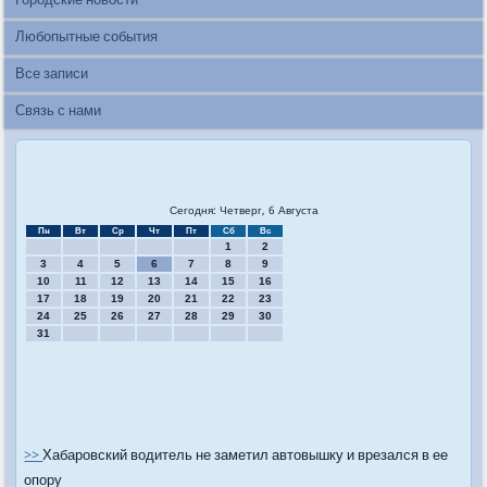
Городские новости
Любопытные события
Все записи
Связь с нами
Сегодня: Четверг, 6 Августа
Пн
Вт
Ср
Чт
Пт
Сб
Вс
1
2
3
4
5
6
7
8
9
10
11
12
13
14
15
16
17
18
19
20
21
22
23
24
25
26
27
28
29
30
31
>>
Хабаровский водитель не заметил автовышку и врезался в ее
опору